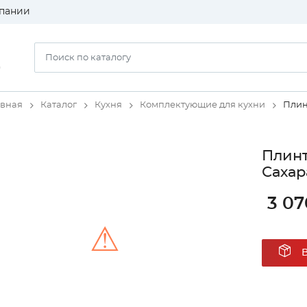
пании
)
авная
Каталог
Кухня
Комплектующие для кухни
Плин
Плинт
Сахар
3 07
⚠
Unable to load the image!