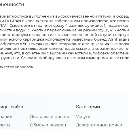
обенности
ериал корпуса выполнен из высококачественной латуни, а окраш
ки ULGRAN выполняется на собственном производстве, что позво
AN. Смеситель выполняет сразу 4 важных функции: 1) подачи хо
очистки воды, 3) кнопки переключения на режим "душ", 4) кноп
риал корпуса выполнен из высококачественной латуни, сверху к
амического картриджа используется известный бренд Wanhai ди
собностью в 500 тысяч циклов "открывания-закрывания". На под
циальная невымываемая силиконовая смазка, а керамические пл
иния, что, в сочетании с высоким качеством шлифовки обеспечи
а рукоятки. Смеситель оборудован съемным самопромывным сил
чество упаковок: 1
ицы сайта
Категории
пании
Доставка и оплата
Услуги
зиты
Обмен и возврат
Декоративные рейки