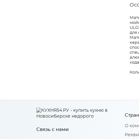
Ос
Мат
мой
ULGR
для 
Мате
кер
спо
спе
алюм
ход
Коли
Стран
О ком
Связь с нами
Рекви