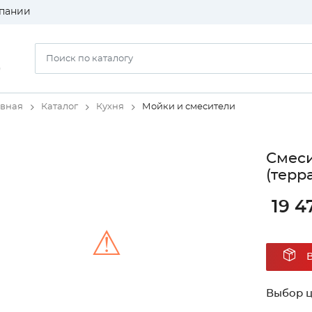
пании
)
авная
Каталог
Кухня
Мойки и смесители
Смеси
(терр
19 4
⚠
Unable to load the image!
Выбор ц