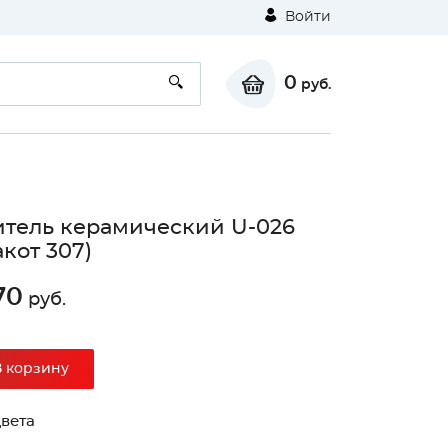
Войти
0
руб.
тель керамический U-026
акот 307)
70
руб.
В корзину
вета