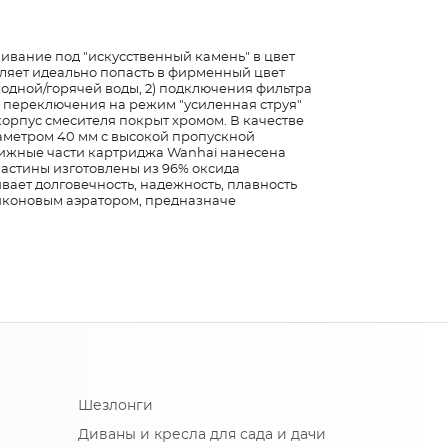
ивание под "искусственный камень" в цвет
ляет идеально попасть в фирменный цвет
лодной/горячей воды, 2) подключения фильтра
ки переключения на режим "усиленная струя"
орпус смесителя покрыт хромом. В качестве
аметром 40 мм с высокой пропускной
вижные части картриджа Wanhai нанесена
астины изготовлены из 96% оксида
вает долговечность, надежность, плавность
иконовым аэратором, предназначе
Шезлонги
Диваны и кресла для сада и дачи