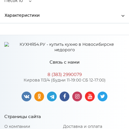
Песок 10
Характеристики
Ширина
450
Высота
150
Глубина
210
Связь с нами
Производитель
Торговый дом "Улгран"
8 (383) 2990079
Цвет
Песок 10
Кирова 113/4 (Будни 11-19:00 СБ 12-17:00)
Материал
кварцевый композит
Особенности
Страницы сайта
Односекционная мойка подстольного монтажа без
О компании
Доставка и оплата