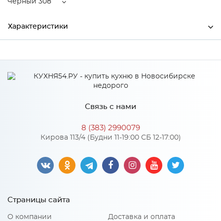
Черный 308
Характеристики
Ширина
520
Высота
210
Глубина
520
Связь с нами
Производитель
Торговый дом "Улгран"
8 (383) 2990079
Цвет
Черный 308
Кирова 113/4 (Будни 11-19:00 СБ 12-17:00)
Материал
искусственный мрамор
Особенности
Страницы сайта
Существует возможность установки дозатора ULGRAN слева
О компании
Доставка и оплата