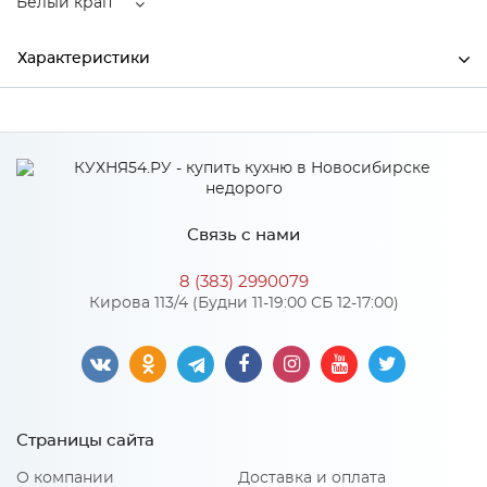
Белый крап
Характеристики
Ширина
490
Высота
185
Производитель
SimGran
Связь с нами
Цвет
Белый крап
8 (383) 2990079
Материал
искусственный мрамор
Кирова 113/4 (Будни 11-19:00 СБ 12-17:00)
Особенности
Мойки SimGran имеют матовую поверхность,
Страницы сайта
изготавливаются на основе натурального Уральского
мрамора и полиэфирной смолы (78% Уральский мрамор и
О компании
Доставка и оплата
22% полиэфирная смола), поверхность покрыта гелькоутом.