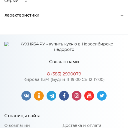
Серый
Характеристики
Ширина
570
Высота
185
Производитель
SimGran
Связь с нами
Цвет
Серый
8 (383) 2990079
Материал
искусственный мрамор
Кирова 113/4 (Будни 11-19:00 СБ 12-17:00)
Особенности
Мойки SimGran имеют матовую поверхность,
Страницы сайта
изготавливаются на основе натурального Уральского
мрамора и полиэфирной смолы (78% Уральский мрамор и
О компании
Доставка и оплата
22% полиэфирная смола), поверхность покрыта гелькоутом.