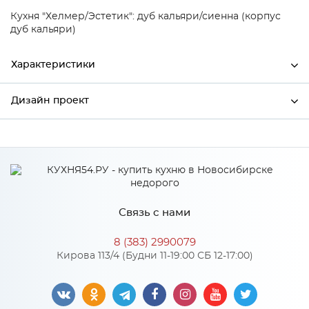
Кухня "Хелмер/Эстетик": дуб кальяри/сиенна (корпус
дуб кальяри)
Характеристики
Дизайн проект
Ширина
496
Высота
354
*
Имя
Глубина
320
Производитель
Сурская мебель
Связь с нами
Цвет
ДУБ КАЛЬЯРИ/Дуб кальяри
*
Телефон
Материал
МДФ
8 (383) 2990079
Кирова 113/4 (Будни 11-19:00 СБ 12-17:00)
*
E-mail
Особенности