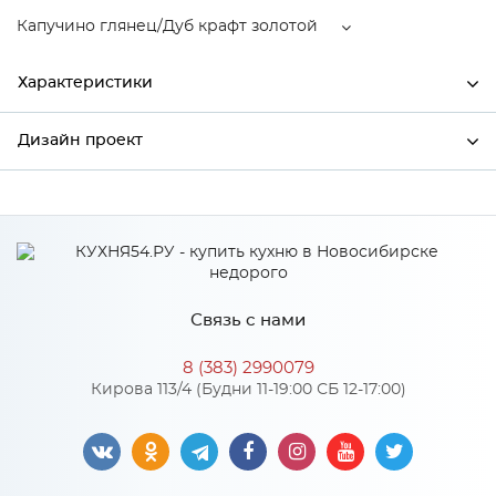
Капучино глянец/Дуб крафт золотой
Характеристики
Дизайн проект
Ширина
592
Высота
716
*
Имя
Глубина
592
Производитель
Mebiрlex
Связь с нами
Капучино глянец/Дуб крафт
*
Телефон
Цвет
золотой
8 (383) 2990079
Материал
МДФ
Кирова 113/4 (Будни 11-19:00 СБ 12-17:00)
*
E-mail
Особенности