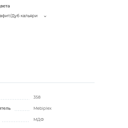
вета
афит/Дуб кальяри
358
итель
Mebiрlex
МДФ