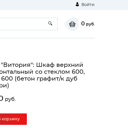
Войти
0
руб.
 "Витория": Шкаф верхний
онтальный со стеклом 600,
600 (бетон графит/к дуб
ри)
0
руб.
В корзину