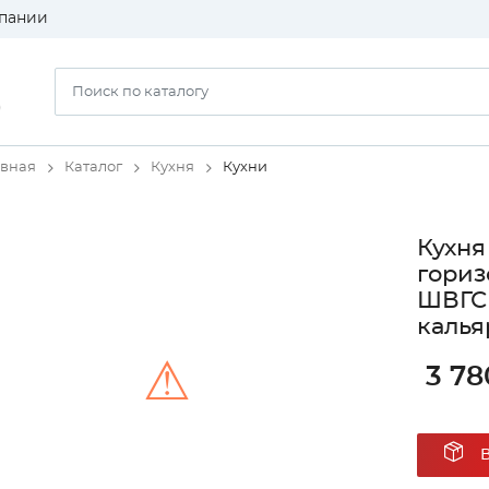
пании
)
авная
Каталог
Кухня
Кухни
Кухня
гориз
ШВГС 
калья
⚠
3 78
Unable to load the image!