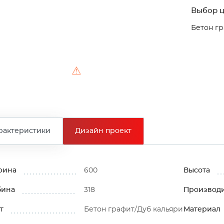
Выбор ц
Бетон гр
⚠
рактеристики
Дизайн проект
рина
600
Высота
бина
318
Производ
т
Бетон графит/Дуб кальяри
Материал