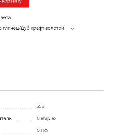
В корзину
вета
 глянец/Дуб крафт золотой
358
итель
Mebiрlex
МДФ