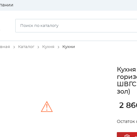
пании
)
авная
Каталог
Кухня
Кухни
Кухня
гориз
ШВГС 
зол)
⚠
2 86
Остаток 
Unable to load the image!