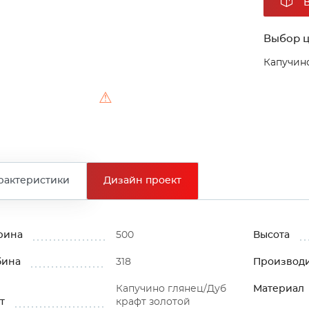
Выбор ц
Капучино
⚠
рактеристики
Дизайн проект
рина
500
Высота
бина
318
Производ
Капучино глянец/Дуб
Материал
т
крафт золотой