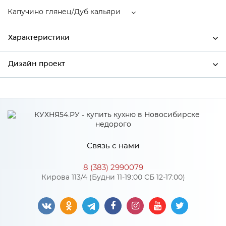
Капучино глянец/Дуб кальяри
Характеристики
Дизайн проект
Ширина
600
Высота
460
*
Имя
Глубина
318
Производитель
Mebiрlex
Связь с нами
Капучино глянец/Дуб
*
Телефон
Цвет
кальяри
8 (383) 2990079
Материал
МДФ
Кирова 113/4 (Будни 11-19:00 СБ 12-17:00)
*
E-mail
Особенности