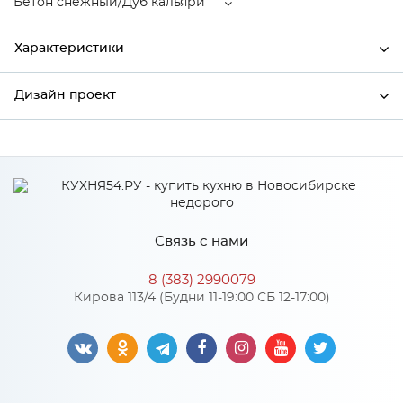
Бетон снежный/Дуб кальяри
Характеристики
Дизайн проект
Ширина
600
Высота
920
*
Имя
Глубина
318
Производитель
Mebiрlex
Связь с нами
Бетон снежный/Дуб
*
Телефон
Цвет
кальяри
8 (383) 2990079
Материал
МДФ
Кирова 113/4 (Будни 11-19:00 СБ 12-17:00)
*
E-mail
Особенности