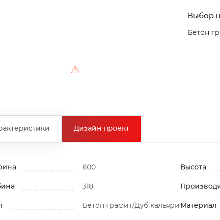
Выбор ц
Бетон гр
⚠
рактеристики
Дизайн проект
рина
600
Высота
бина
318
Производ
т
Бетон графит/Дуб кальяри
Материал