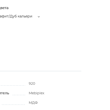
вета
афит/Дуб кальяри
920
итель
Mebiрlex
МДФ