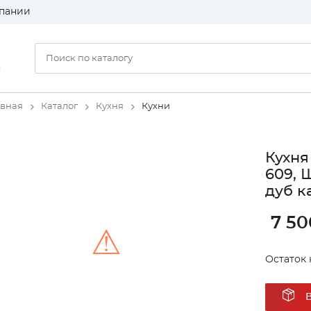
пании
)
авная
Каталог
Кухня
Кухни
Кухня
609, 
дуб к
7 50
⚠
Остаток н
Unable to load the image!