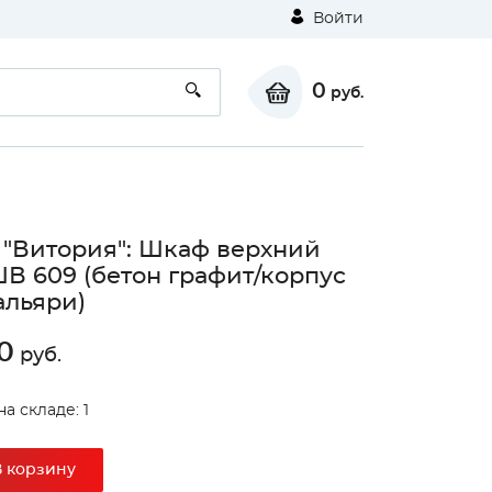
Войти
0
руб.
 "Витория": Шкаф верхний
ШВ 609 (бетон графит/корпус
альяри)
0
руб.
а складе: 1
В корзину