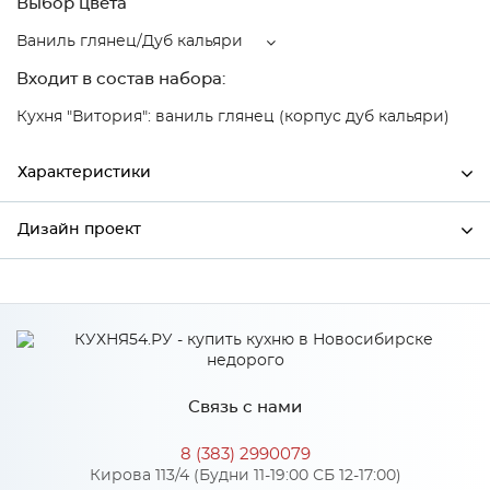
Выбор цвета
Ваниль глянец/Дуб кальяри
Входит в состав набора:
Кухня "Витория": ваниль глянец (корпус дуб кальяри)
Характеристики
Дизайн проект
Ширина
500
Высота
920
*
Имя
Глубина
318
Производитель
Mebiрlex
Связь с нами
Цвет
Ваниль глянец/Дуб кальяри
*
Телефон
Материал
МДФ
8 (383) 2990079
Кирова 113/4 (Будни 11-19:00 СБ 12-17:00)