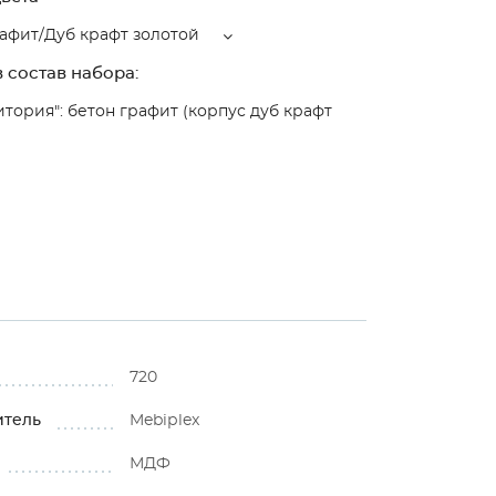
афит/Дуб крафт золотой
 состав набора:
итория": бетон графит (корпус дуб крафт
720
итель
Mebiрlex
МДФ