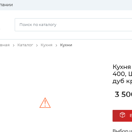
пании
)
авная
Каталог
Кухня
Кухни
Кухня
400, 
дуб к
3 50
⚠
Unable to load the image!
Выбор ц