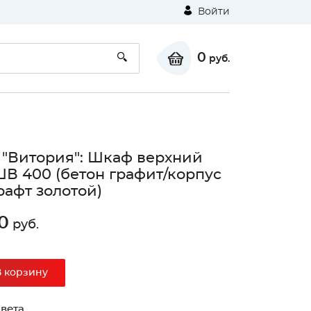
Войти
0
руб.
 "Витория": Шкаф верхний
ШВ 400 (бетон графит/корпус
рафт золотой)
0
руб.
В корзину
вета