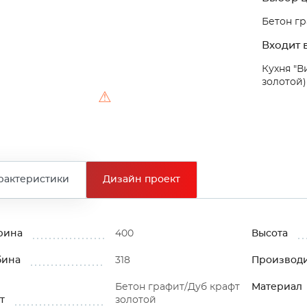
Бетон гр
Входит в
Кухня "В
золотой)
⚠
рактеристики
Дизайн проект
рина
400
Высота
бина
318
Производ
Бетон графит/Дуб крафт
Материал
т
золотой