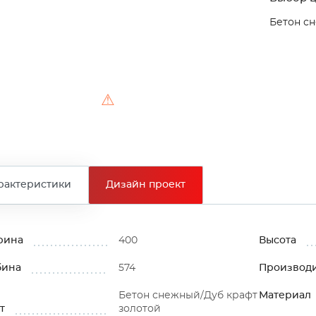
Бетон с
⚠
рактеристики
Дизайн проект
рина
400
Высота
бина
574
Производ
Бетон снежный/Дуб крафт
Материал
т
золотой