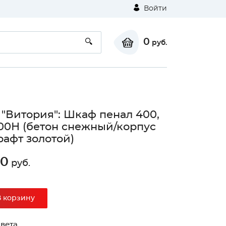
Войти
0
руб.
 "Витория": Шкаф пенал 400,
0Н (бетон снежный/корпус
рафт золотой)
70
руб.
В корзину
вета