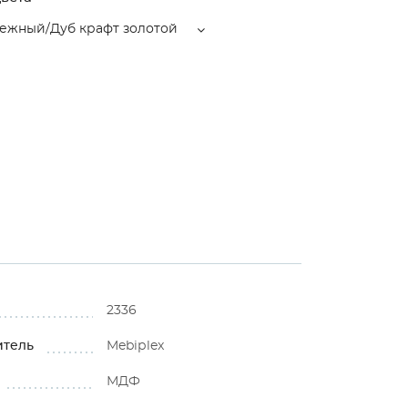
нежный/Дуб крафт золотой
2336
итель
Mebiрlex
МДФ