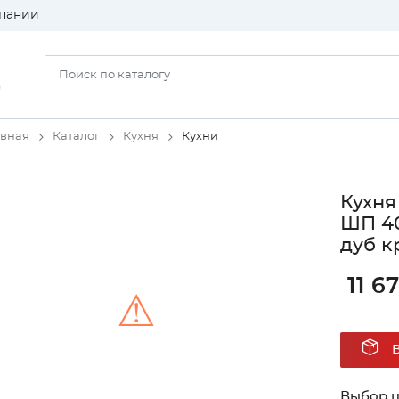
пании
)
авная
Каталог
Кухня
Кухни
Кухня
ШП 40
дуб к
11 6
⚠
Unable to load the image!
Выбор ц