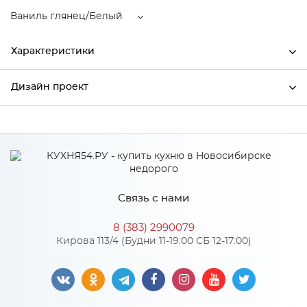
Ваниль глянец/Белый
Характеристики
Дизайн проект
Ширина
600
Высота
816
*
Имя
Глубина
600
Производитель
Mebiрlex
Связь с нами
Цвет
Ваниль глянец/Белый
*
Телефон
Материал
МДФ
8 (383) 2990079
Кирова 113/4 (Будни 11-19:00 СБ 12-17:00)
*
E-mail
Особенности