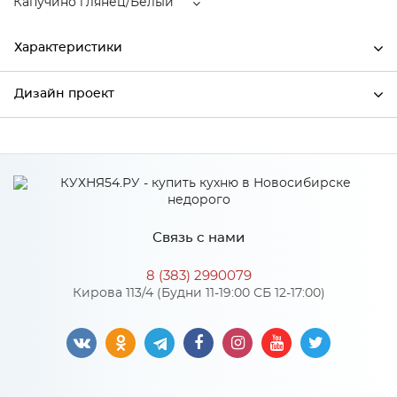
Капучино глянец/Белый
Характеристики
Дизайн проект
Ширина
600
Высота
816
*
Имя
Глубина
600
Производитель
Mebiрlex
Связь с нами
Цвет
Капучино глянец/Белый
*
Телефон
Материал
МДФ
8 (383) 2990079
Кирова 113/4 (Будни 11-19:00 СБ 12-17:00)
*
E-mail
Особенности
Цвет корпуса можно выбрать из трех вариантов: белый, дуб