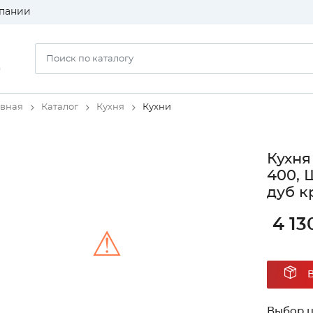
пании
)
авная
Каталог
Кухня
Кухни
Кухня
400, 
дуб к
4 13
⚠
Unable to load the image!
Выбор ц