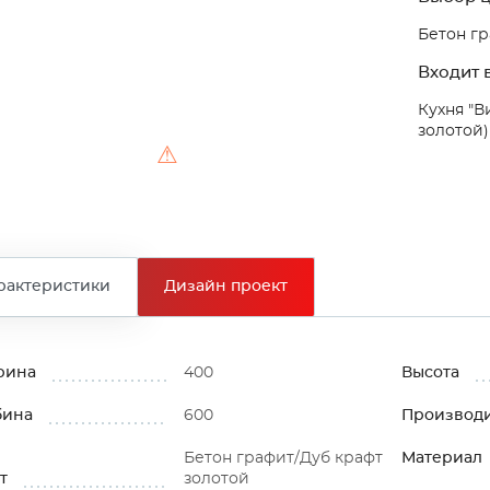
Бетон гр
Входит в
Кухня "В
золотой)
⚠
рактеристики
Дизайн проект
рина
400
Высота
бина
600
Производ
Бетон графит/Дуб крафт
Материал
т
золотой