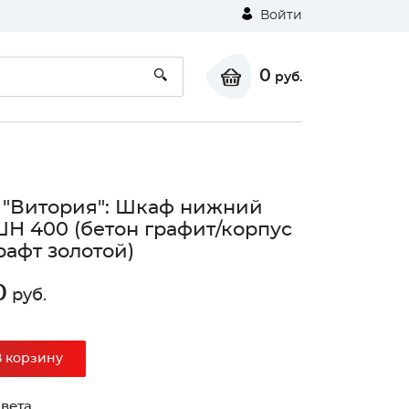
Войти
0
руб.
 "Витория": Шкаф нижний
ШН 400 (бетон графит/корпус
рафт золотой)
0
руб.
В корзину
вета