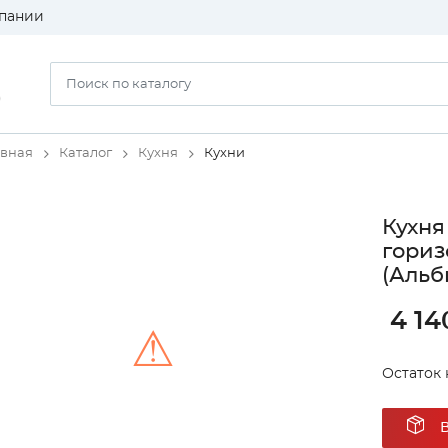
пании
)
авная
Каталог
Кухня
Кухни
Кухня
гориз
(Альб
4 14
⚠
Остаток 
Unable to load the image!