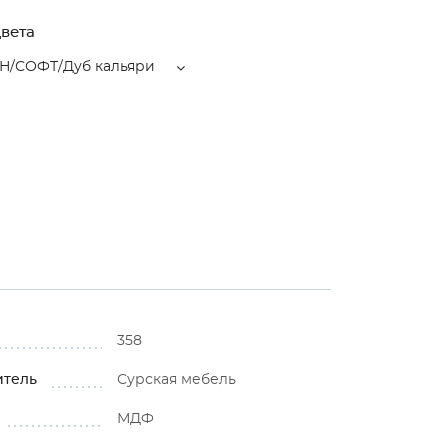
вета
/СОФТ/Дуб кальяри
358
итель
Сурская мебель
МДФ