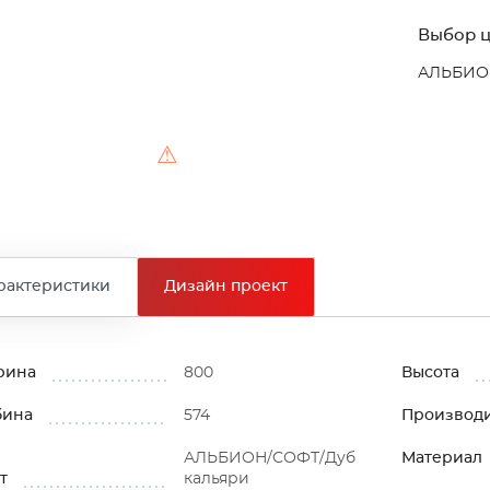
Выбор ц
АЛЬБИОН
⚠
рактеристики
Дизайн проект
рина
800
Высота
бина
574
Производ
АЛЬБИОН/СОФТ/Дуб
Материал
т
кальяри