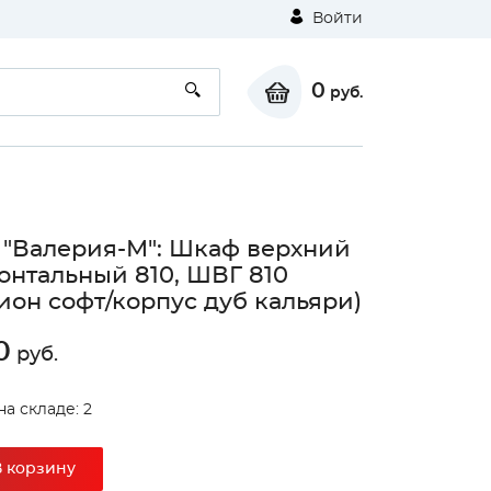
Войти
0
руб.
 "Валерия-М": Шкаф верхний
онтальный 810, ШВГ 810
ион софт/корпус дуб кальяри)
0
руб.
на складе: 2
В корзину