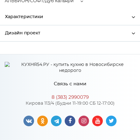
АЛЬБИОН/СОФТ/Дуб кальяри
Характеристики
Дизайн проект
Ширина
800
Высота
720
*
Имя
Глубина
320
Производитель
Сурская мебель
Связь с нами
АЛЬБИОН/СОФТ/Дуб
*
Телефон
Цвет
кальяри
8 (383) 2990079
Материал
МДФ
Кирова 113/4 (Будни 11-19:00 СБ 12-17:00)
*
E-mail
Особенности