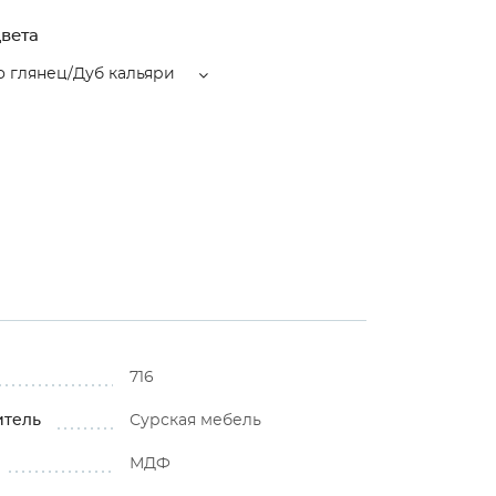
вета
 глянец/Дуб кальяри
716
итель
Сурская мебель
МДФ