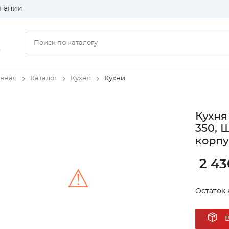
пании
)
авная
Каталог
Кухня
Кухни
Кухня
350, 
корпу
2 43
⚠
Остаток 
Unable to load the image!