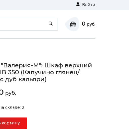
Войти
0
руб.
 "Валерия-М": Шкаф верхний
ШВ 350 (Капучино глянец/
с дуб кальяри)
0
руб.
на складе: 2
В корзину