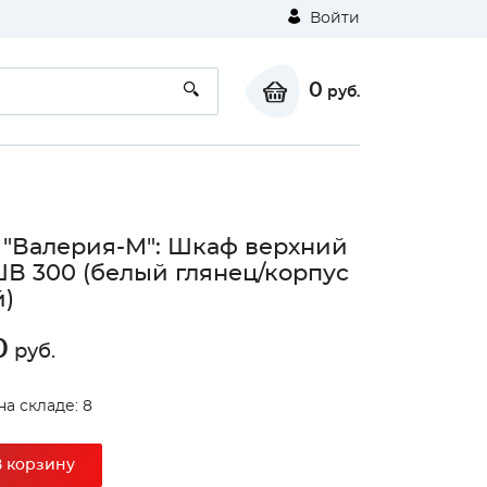
Войти
0
руб.
 "Валерия-М": Шкаф верхний
ШВ 300 (белый глянец/корпус
)
0
руб.
на складе: 8
В корзину