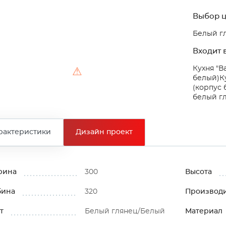
Выбор ц
Белый г
Входит в
Кухня "В
⚠
белый)
К
(корпус
белый гл
рактеристики
Дизайн проект
рина
300
Высота
бина
320
Производ
т
Белый глянец/Белый
Материал