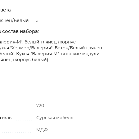
вета
лянец/Белый
 состав набора:
алерия-М": белый глянец (корпус
ухня "Хелмер/Валерия": Бетон/Белый глянец
 белый)
Кухня "Валерия-М": высокие модули
янец (корпус белый)
720
итель
Сурская мебель
МДФ