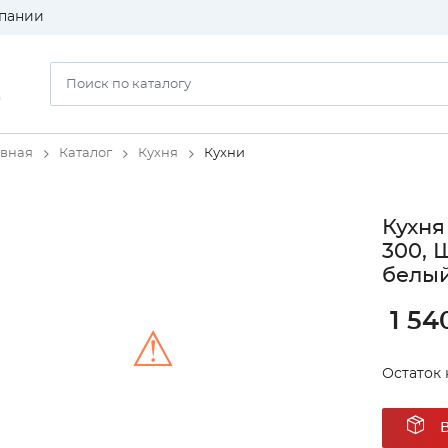
пании
)
авная
Каталог
Кухня
Кухни
Кухня
300, 
белый
1 54
⚠
Остаток 
Unable to load the image!