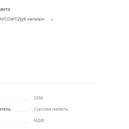
вета
/СОФТ/Дуб кальяри
2336
итель
Сурская мебель
МДФ