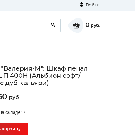
Войти
0
руб.
 "Валерия-М": Шкаф пенал
ШП 400Н (Альбион софт/
с дуб кальяри)
60
руб.
на складе: 7
В корзину