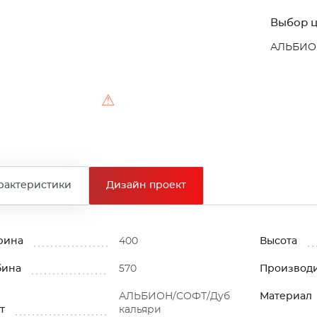
Выбор ц
АЛЬБИОН
⚠
рактеристики
Дизайн проект
рина
400
Высота
бина
570
Производ
АЛЬБИОН/СОФТ/Дуб
Материал
т
кальяри