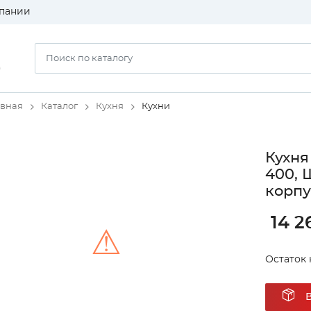
пании
)
авная
Каталог
Кухня
Кухни
Кухня
400, 
корпу
14 2
⚠
Остаток 
Unable to load the image!