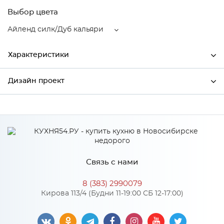
Выбор цвета
Айленд силк/Дуб кальяри
Характеристики
Дизайн проект
Ширина
496
Высота
354
*
Имя
Глубина
320
Производитель
Сурская мебель
Связь с нами
Цвет
Айленд силк/Дуб кальяри
*
Телефон
Материал
МДФ
8 (383) 2990079
Кирова 113/4 (Будни 11-19:00 СБ 12-17:00)
*
E-mail