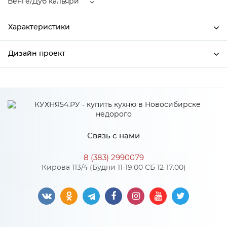
Венге/Дуб кальяри
Характеристики
Дизайн проект
Ширина
300
Высота
920
*
Имя
Глубина
320
Производитель
Сурская мебель
Связь с нами
Цвет
Венге/Дуб кальяри
*
Телефон
Материал
МДФ
8 (383) 2990079
Кирова 113/4 (Будни 11-19:00 СБ 12-17:00)
*
E-mail
Особенности
Цвет корпуса можно выбрать из трех вариантов: белый,