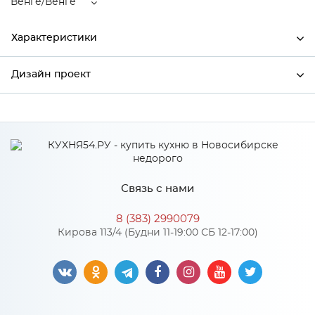
Венге/Венге
Характеристики
Дизайн проект
Ширина
596
Высота
2132
*
Имя
Глубина
574
Производитель
Сурская мебель
Связь с нами
Цвет
Венге/Венге
*
Телефон
Материал
МДФ
8 (383) 2990079
Кирова 113/4 (Будни 11-19:00 СБ 12-17:00)
*
E-mail
Особенности
Цвет корпуса можно выбрать из трех вариантов: белый,