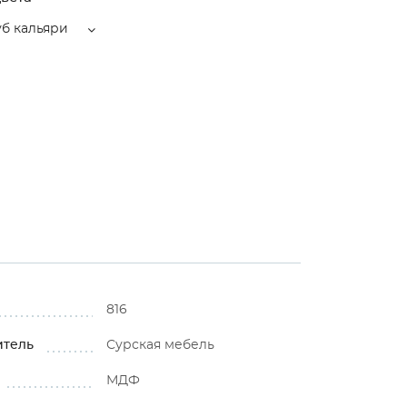
б кальяри
816
итель
Сурская мебель
МДФ