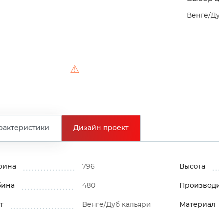
Венге/Ду
⚠
рактеристики
Дизайн проект
рина
796
Высота
бина
480
Производ
т
Венге/Дуб кальяри
Материал