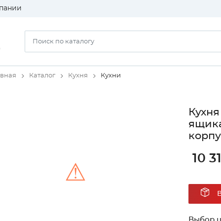
пании
)
авная
Каталог
Кухня
Кухни
Кухня
ящика
корпу
10 3
⚠
Unable to load the image!
Выбор ц