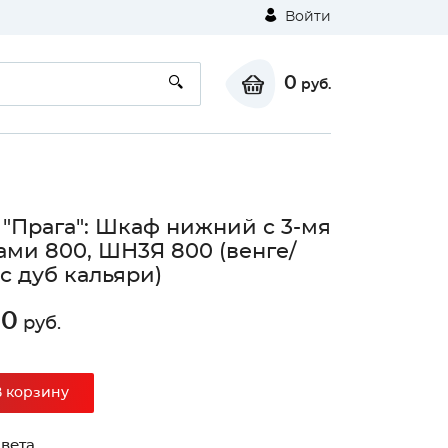
Войти
0
руб.
 "Прага": Шкаф нижний с 3-мя
ми 800, ШН3Я 800 (венге/
с дуб кальяри)
10
руб.
В корзину
вета