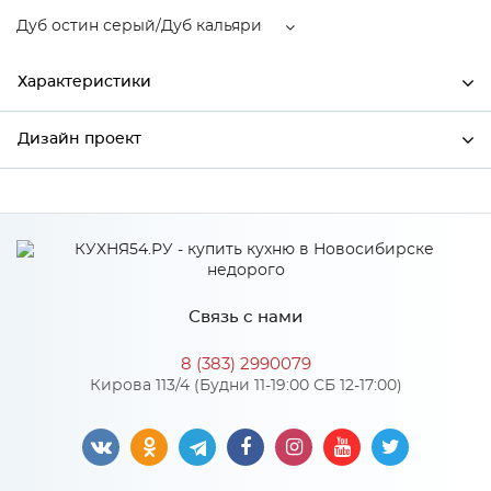
Дуб остин серый/Дуб кальяри
Характеристики
Дизайн проект
Ширина
592
Высота
716
*
Имя
Глубина
592
Производитель
Столица мебели
Связь с нами
Дуб остин серый/Дуб
*
Телефон
Цвет
кальяри
8 (383) 2990079
Материал
МДФ
Кирова 113/4 (Будни 11-19:00 СБ 12-17:00)
*
E-mail
Особенности