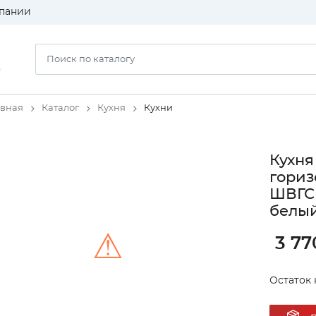
пании
)
авная
Каталог
Кухня
Кухни
Кухня
гориз
ШВГС 
белый
⚠
3 77
Остаток н
Unable to load the image!