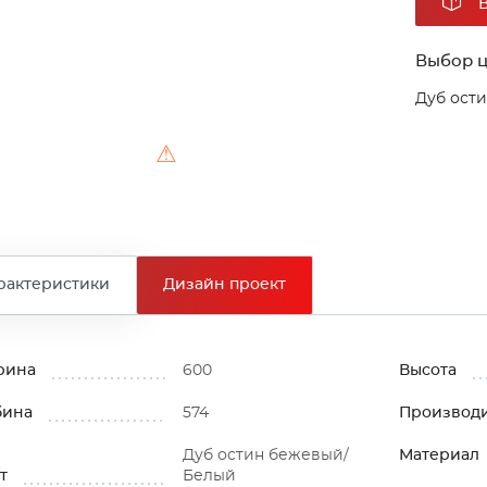
Выбор ц
Дуб ост
⚠
рактеристики
Дизайн проект
рина
600
Высота
бина
574
Производ
Дуб остин бежевый/
Материал
т
Белый