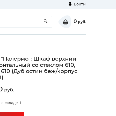
Войти
0
руб.
 "Палермо": Шкаф верхний
онтальный со стеклом 610,
610 (Дуб остин беж/корпус
)
0
руб.
а складе: 1