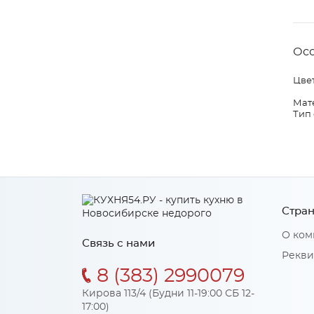
Ос
Цвет
Мат
Тип
Стран
О ком
Связь с нами
Рекви
8 (383) 2990079
Кирова 113/4 (Будни 11-19:00 СБ 12-
17:00)