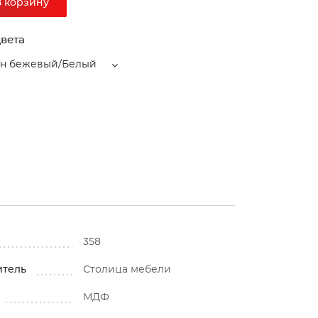
В корзину
вета
ин бежевый/Белый
358
итель
Столица мебели
МДФ