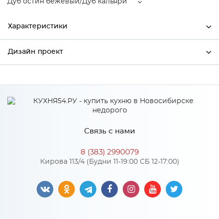
Дуб остин бежевый/Дуб кальяри
Характеристики
Дизайн проект
Ширина
300
Высота
816
*
Имя
Глубина
600
Производитель
Столица мебели
Связь с нами
Дуб остин бежевый/Дуб
*
Телефон
Цвет
кальяри
8 (383) 2990079
Материал
МДФ
Кирова 113/4 (Будни 11-19:00 СБ 12-17:00)
*
E-mail
Особенности