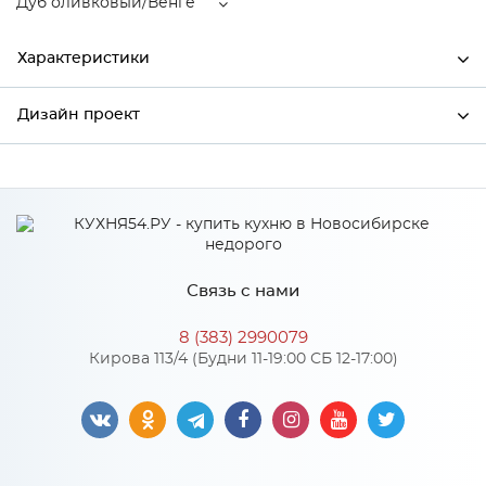
Дуб оливковый/Венге
Характеристики
Дизайн проект
Ширина
690
Высота
920
*
Имя
Глубина
345
Производитель
Сурская мебель
Связь с нами
Цвет
Дуб оливковый/Венге
*
Телефон
Материал
МДФ
8 (383) 2990079
Кирова 113/4 (Будни 11-19:00 СБ 12-17:00)
*
E-mail
Особенности
Цвет корпуса можно выбрать из двух вариантов: белый,