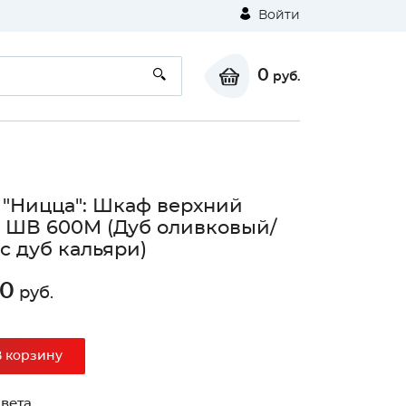
Войти
0
руб.
 "Ницца": Шкаф верхний
 ШВ 600М (Дуб оливковый/
с дуб кальяри)
00
руб.
В корзину
вета