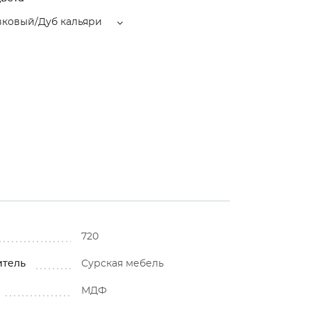
вковый/Дуб кальяри
720
итель
Сурская мебель
МДФ