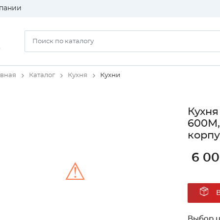
пании
)
авная
Каталог
Кухня
Кухни
Кухня
600М,
корпу
6 0
⚠
Unable to load the image!
Выбор ц