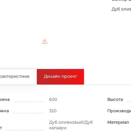
Дуб оли
⚠
рактеристики
Дизайн проект
рина
600
Высота
бина
320
Производ
Дуб оливковый/Дуб
Материал
т
кальяри