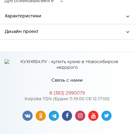
Дуб оливковый/Венге
Характеристики
Дизайн проект
Ширина
892
Высота
816
*
Имя
Глубина
892
Производитель
Сурская мебель
Связь с нами
Цвет
Дуб оливковый/Венге
*
Телефон
Материал
МДФ
8 (383) 2990079
Кирова 113/4 (Будни 11-19:00 СБ 12-17:00)
*
E-mail
Особенности
Цвет корпуса можно выбрать из двух вариантов: белый,