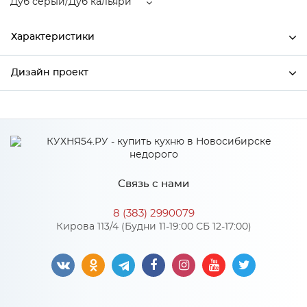
Дуб серый/Дуб кальяри
Характеристики
Дизайн проект
Ширина
600
Высота
816
*
Имя
Глубина
480
Производитель
Сурская мебель
Связь с нами
Цвет
Дуб серый/Дуб кальяри
*
Телефон
Материал
МДФ
8 (383) 2990079
Кирова 113/4 (Будни 11-19:00 СБ 12-17:00)
*
E-mail
Особенности
Цвет корпуса можно выбрать из трех вариантов: белый,