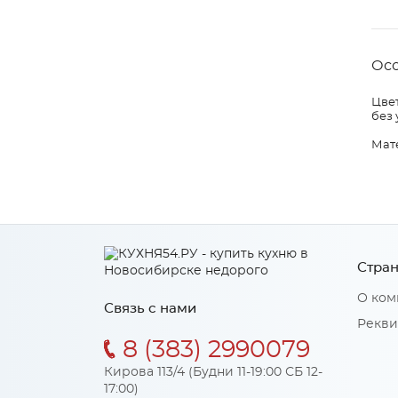
Ос
Цвет
без 
Мат
Стран
О ком
Связь с нами
Рекви
8 (383) 2990079
Кирова 113/4 (Будни 11-19:00 СБ 12-
17:00)