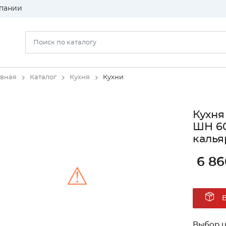
пании
)
авная
Каталог
Кухня
Кухни
Кухня
ШН 60
калья
6 86
⚠
Unable to load the image!
Выбор ц