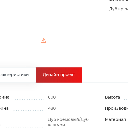
Дуб кре
⚠
рактеристики
Дизайн проект
рина
600
Высота
бина
480
Производ
Дуб кремовый/Дуб
Материал
т
кальяри