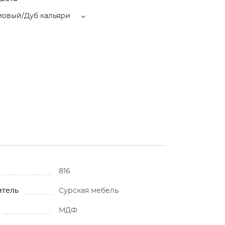
мовый/Дуб кальяри
816
итель
Сурская мебель
МДФ