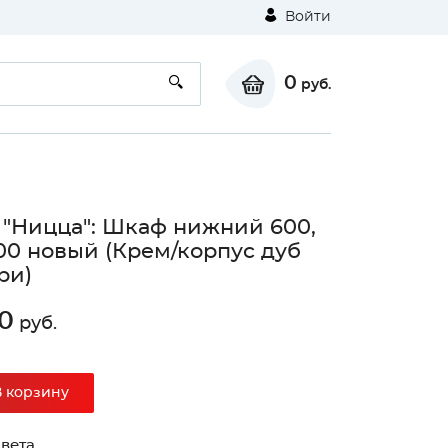
Войти
0
руб.
 "Ницца": Шкаф нижний 600,
0 новый (Крем/корпус дуб
ри)
0
руб.
В корзину
вета