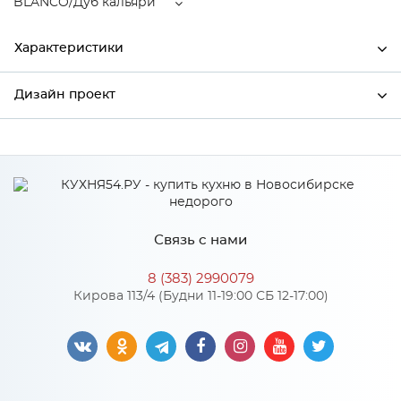
BLANCO/Дуб кальяри
Характеристики
Дизайн проект
Ширина
800
Высота
920
*
Имя
Глубина
320
Производитель
Сурская мебель
Связь с нами
Цвет
BLANCO/Дуб кальяри
*
Телефон
Материал
МДФ
8 (383) 2990079
Кирова 113/4 (Будни 11-19:00 СБ 12-17:00)
*
E-mail
Особенности
Цвет корпуса можно выбрать из трех вариантов: белый,