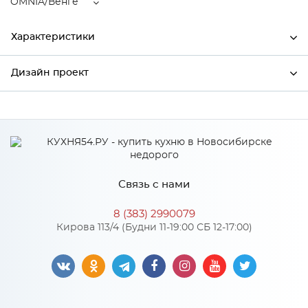
OMNIA/Венге
Характеристики
Дизайн проект
Ширина
500
Высота
720
*
Имя
Глубина
320
Производитель
Сурская мебель
Связь с нами
Цвет
OMNIA/Венге
*
Телефон
Материал
МДФ
8 (383) 2990079
Кирова 113/4 (Будни 11-19:00 СБ 12-17:00)
*
E-mail
Особенности
Цвет корпуса можно выбрать из трех вариантов: белый,