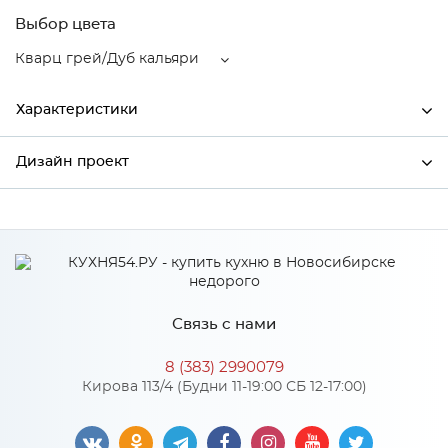
Выбор цвета
Кварц грей/Дуб кальяри
Характеристики
Дизайн проект
Ширина
400
Высота
358
*
Имя
Глубина
574
Производитель
Сурская мебель
Связь с нами
Цвет
Кварц грей/Дуб кальяри
*
Телефон
Материал
МДФ
8 (383) 2990079
Кирова 113/4 (Будни 11-19:00 СБ 12-17:00)
*
E-mail