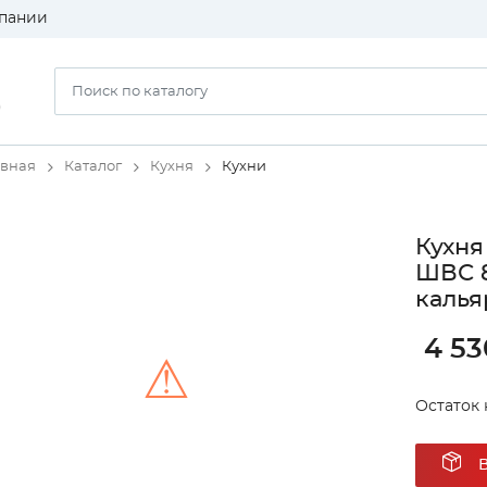
пании
)
авная
Каталог
Кухня
Кухни
Кухня
ШВС 8
калья
4 53
⚠
Остаток н
Unable to load the image!