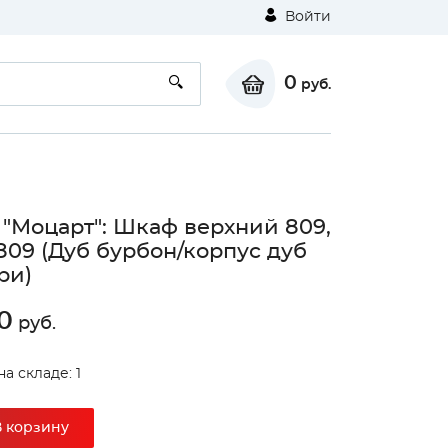
Войти
0
руб.
 "Моцарт": Шкаф верхний 809,
09 (Дуб бурбон/корпус дуб
ри)
0
руб.
а складе: 1
В корзину