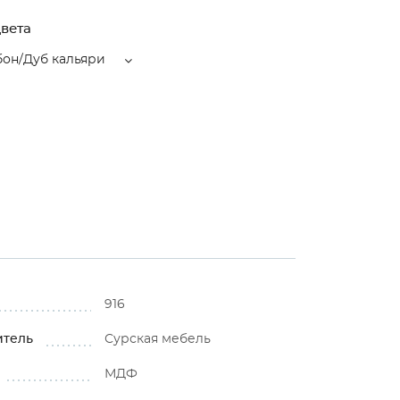
вета
бон/Дуб кальяри
916
итель
Сурская мебель
МДФ