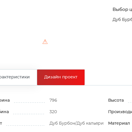
Выбор ц
Дуб Бур
⚠
рактеристики
Дизайн проект
рина
796
Высота
бина
320
Производ
т
Дуб Бурбон/Дуб кальяри
Материал