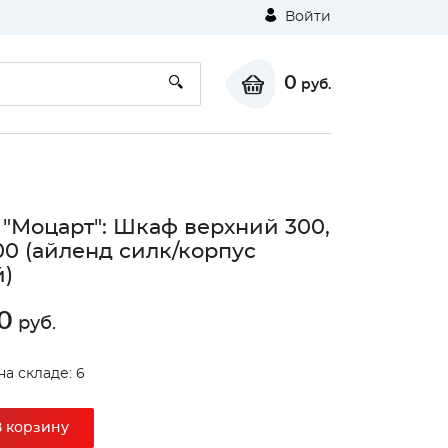
Войти
0
руб.
 "Моцарт": Шкаф верхний 300,
0 (айленд силк/корпус
)
0
руб.
на складе: 6
В корзину