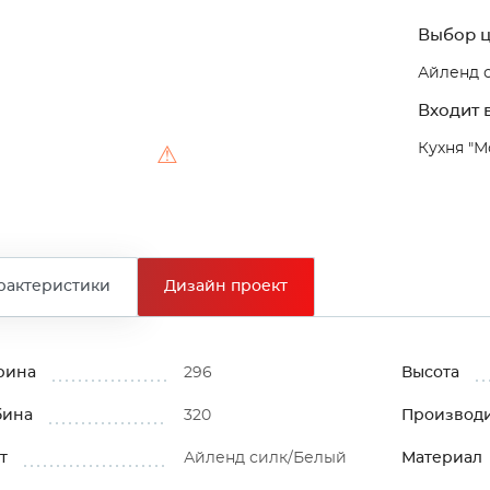
Выбор ц
Айленд 
Входит в
Кухня "М
⚠
рактеристики
Дизайн проект
рина
296
Высота
бина
320
Производ
т
Айленд силк/Белый
Материал