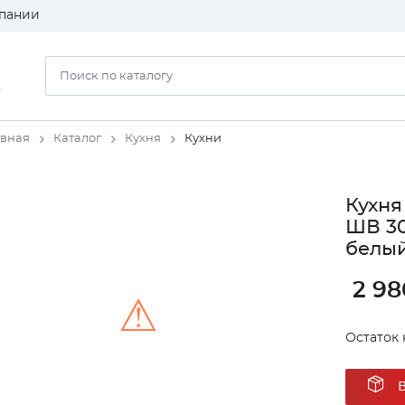
пании
)
авная
Каталог
Кухня
Кухни
Кухня
ШВ 30
белый
2 98
⚠
Остаток 
Unable to load the image!