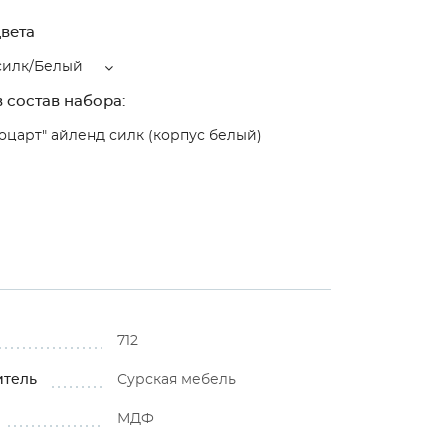
вета
силк/Белый
 состав набора:
оцарт" айленд силк (корпус белый)
712
итель
Сурская мебель
МДФ