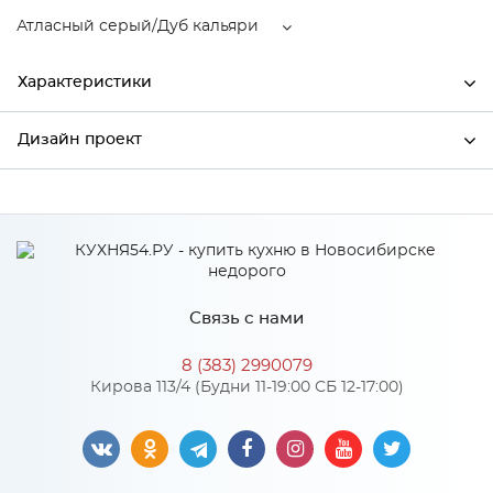
Атласный серый/Дуб кальяри
Характеристики
Дизайн проект
Ширина
596
Высота
712
*
Имя
Глубина
320
Производитель
Сурская мебель
Связь с нами
Атласный серый/Дуб
*
Телефон
Цвет
кальяри
8 (383) 2990079
Материал
МДФ
Кирова 113/4 (Будни 11-19:00 СБ 12-17:00)
*
E-mail
Особенности