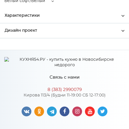
Белый софт/Белый
Характеристики
Дизайн проект
Ширина
396
Высота
712
*
Имя
Глубина
320
Производитель
Сурская мебель
Связь с нами
Цвет
Белый софт/Белый
*
Телефон
Материал
МДФ
8 (383) 2990079
Кирова 113/4 (Будни 11-19:00 СБ 12-17:00)
*
E-mail
Особенности
Цвет корпуса можно выбрать из трех вариантов: белый,