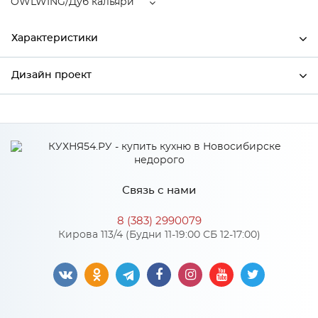
OWLWING/Дуб кальяри
Характеристики
Дизайн проект
Ширина
796
Высота
712
*
Имя
Глубина
320
Производитель
Сурская мебель
Связь с нами
Цвет
OWLWING/Дуб кальяри
*
Телефон
Материал
МДФ
8 (383) 2990079
Кирова 113/4 (Будни 11-19:00 СБ 12-17:00)
*
E-mail
Особенности
Цвет корпуса можно выбрать из трех вариантов: белый, дуб