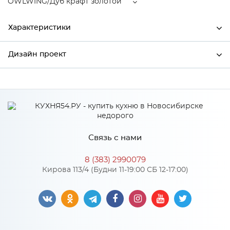
OWLWING/Дуб крафт золотой
Характеристики
Дизайн проект
Ширина
596
Высота
712
*
Имя
Глубина
320
Производитель
Сурская мебель
Связь с нами
OWLWING/Дуб крафт
*
Телефон
Цвет
золотой
8 (383) 2990079
Материал
МДФ
Кирова 113/4 (Будни 11-19:00 СБ 12-17:00)
*
E-mail
Особенности