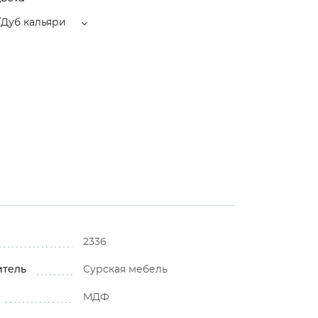
Дуб кальяри
2336
итель
Сурская мебель
МДФ