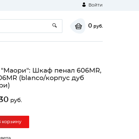
Войти
0
руб.
 "Маори": Шкаф пенал 606МR,
6МR (blanco/корпус дуб
ри)
30
руб.
В корзину
вета