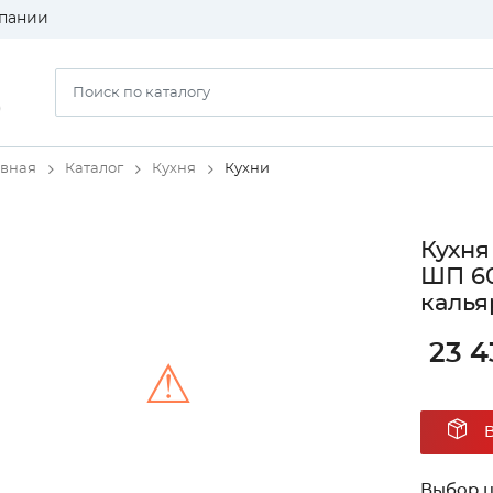
пании
)
авная
Каталог
Кухня
Кухни
Кухня
ШП 60
калья
23 4
⚠
Unable to load the image!
Выбор ц