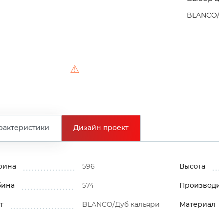
BLANCO/
⚠
рактеристики
Дизайн проект
рина
596
Высота
бина
574
Производ
т
BLANCO/Дуб кальяри
Материал