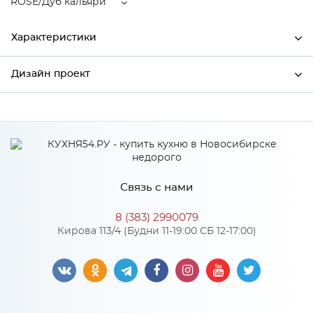
ROSE/Дуб кальяри
Характеристики
Дизайн проект
Ширина
396
Высота
2132
*
Имя
Глубина
570
Производитель
Сурская мебель
Связь с нами
Цвет
ROSE/Дуб кальяри
*
Телефон
Материал
МДФ
8 (383) 2990079
Кирова 113/4 (Будни 11-19:00 СБ 12-17:00)
*
E-mail
Особенности
Цвет корпуса можно выбрать из двух вариантов: белый, дуб