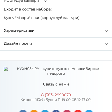
NOUR/Дуб кальяри
Входит в состав набора:
Кухня "Маори" nour (корпус дуб кальяри)
Характеристики
Дизайн проект
Ширина
596
Высота
816
*
Имя
Глубина
480
Производитель
Сурская мебель
Связь с нами
Цвет
NOUR/Дуб кальяри
*
Телефон
Материал
МДФ
8 (383) 2990079
Кирова 113/4 (Будни 11-19:00 СБ 12-17:00)