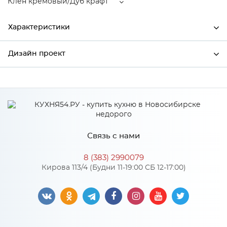
Клен кремовый/Дуб крафт
Характеристики
Дизайн проект
Ширина
600
Высота
816
*
Имя
Глубина
600
Производитель
Столица мебели
Связь с нами
Цвет
Клен кремовый/Дуб крафт
*
Телефон
Материал
МДФ
8 (383) 2990079
Кирова 113/4 (Будни 11-19:00 СБ 12-17:00)
*
E-mail
Особенности
Цвет корпуса можно выбрать из трех вариантов: белый, дуб