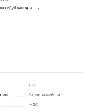
рюза/Дуб кальяри
816
итель
Столица мебели
МДФ