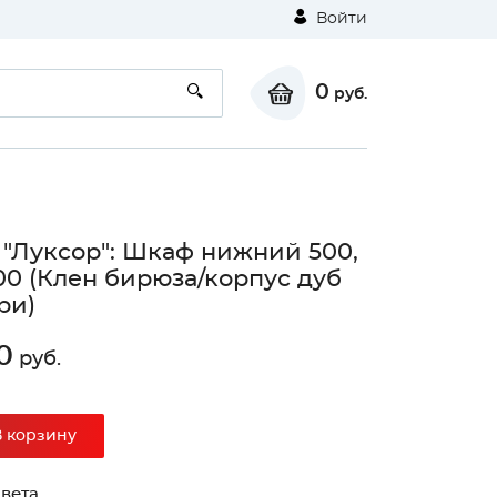
Войти
0
руб.
 "Луксор": Шкаф нижний 500,
0 (Клен бирюза/корпус дуб
ри)
0
руб.
В корзину
вета