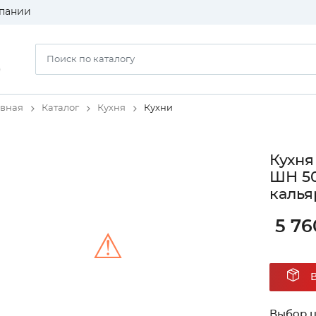
пании
)
авная
Каталог
Кухня
Кухни
Кухня
ШН 50
калья
5 76
⚠
Unable to load the image!
Выбор ц