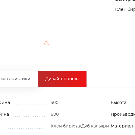
Клен би
⚠
рактеристики
Дизайн проект
рина
500
Высота
бина
600
Производ
т
Клен бирюза/Дуб кальяри
Материал